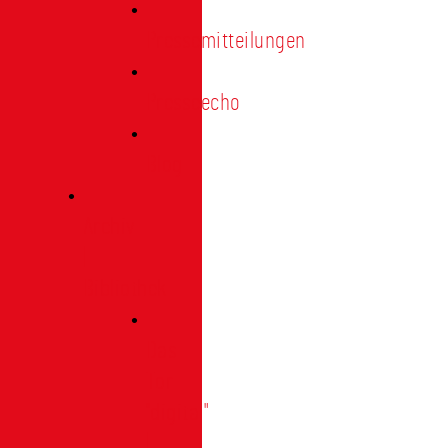
Pressemitteilungen
Presseecho
Blog
Archiv
|
Bibliothek
Das
Tor
"digital"
|