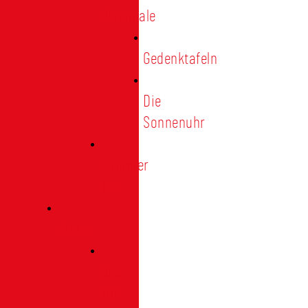
Denkmale
Gedenktafeln
Die
Sonnenuhr
Ratinger
Tor
Presse
Das
Tor