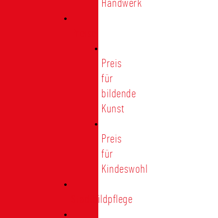
Handwerk
Preise
Preis
für
bildende
Kunst
Preis
für
Kindeswohl
Stadtbildpflege