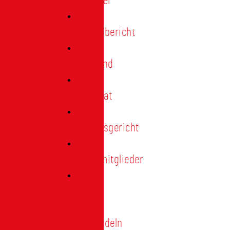
Förderer
Jahresbericht
Vorstand
Ehrenrat
Schiedsgericht
Ehrenmitglieder
Ehren-
und
Treunadeln