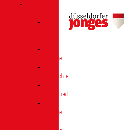
Verein
Über
uns
Termine
Geschichte
Heimatlied
Freunde
und