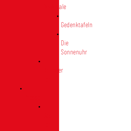
Denkmale
Gedenktafeln
Die
Sonnenuhr
Ratinger
Tor
Presse
Das
Tor