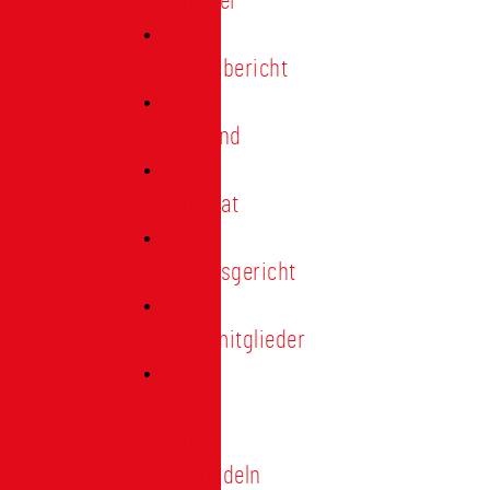
Förderer
Jahresbericht
Vorstand
Ehrenrat
Schiedsgericht
Ehrenmitglieder
Ehren-
und
Treunadeln