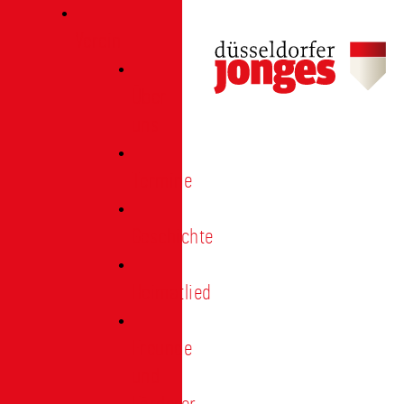
Verein
Über
uns
Termine
Geschichte
Heimatlied
Freunde
und