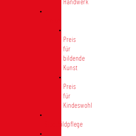
Handwerk
Preise
Preis
für
bildende
Kunst
Preis
für
Kindeswohl
Stadtbildpflege