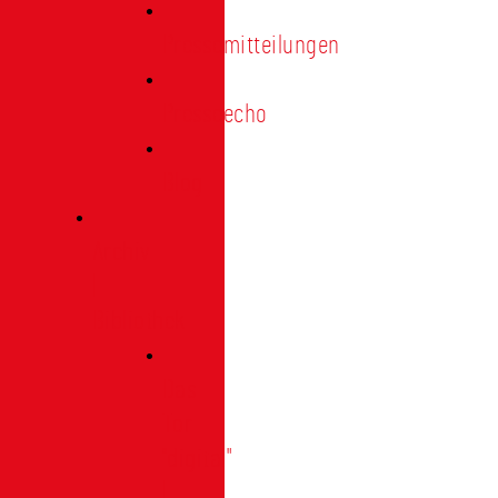
Pressemitteilungen
Presseecho
Blog
Archiv
|
Bibliothek
Das
Tor
"digital"
|