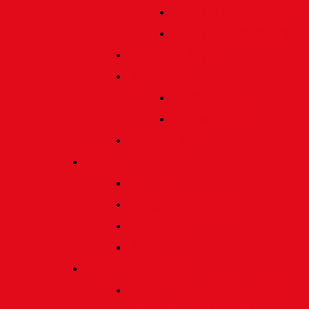
Preis für bildende Kunst
Preis für Kindeswohl
Stadtbildpflege
Denkmale
Gedenktafeln
Die Sonnenuhr
Ratinger Tor
Presse
Das Tor
Pressemitteilungen
Presseecho
Blog
Archiv | Bibliothek
Das Tor "digital" | Downloads