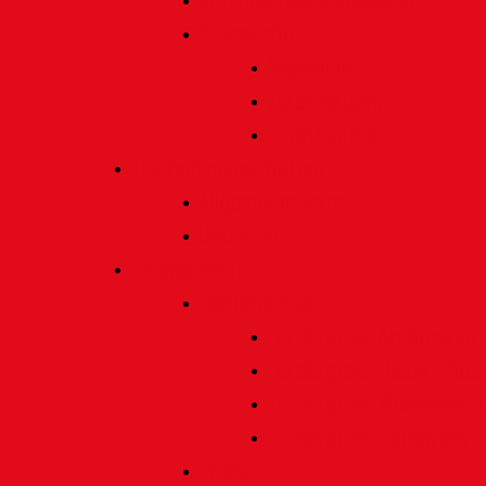
Satzung und Regularien
Datenschutz
Allgemein
Verarbeitung
Einwilligung
Tischgemeinschaften
Allgemeine Infos
Übersicht
Engagement
Förderpreise
Förderpreis Architektur
Förderpreis Musik | Mus
Förderpreis Wissenscha
Förderpreis Handwerk
Preise