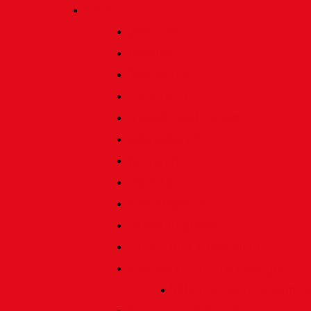
Verein
Über uns
Termine
Geschichte
Heimatlied
Freunde und Förderer
Jahresbericht
Vorstand
Ehrenrat
Schiedsgericht
Ehrenmitglieder
Ehren- und Treunadeln
Besondere Auszeichnungen
Silberne Heine Gesamt