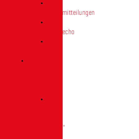
Pressemitteilungen
Presseecho
Blog
Archiv
|
Bibliothek
Das
Tor
"digital"
|