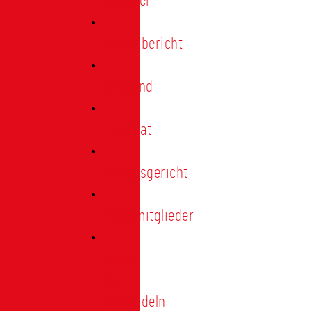
Förderer
Jahresbericht
Vorstand
Ehrenrat
Schiedsgericht
Ehrenmitglieder
Ehren-
und
Treunadeln