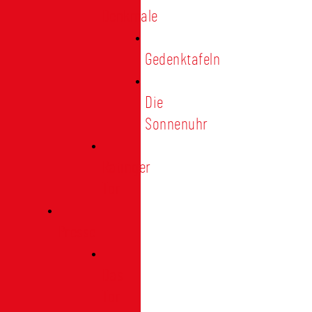
Denkmale
Gedenktafeln
Die
Sonnenuhr
Ratinger
Tor
Presse
Das
Tor