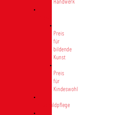
Handwerk
Preise
Preis
für
bildende
Kunst
Preis
für
Kindeswohl
Stadtbildpflege