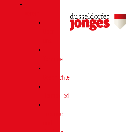
Verein
Über
uns
Termine
Geschichte
Heimatlied
Freunde
und