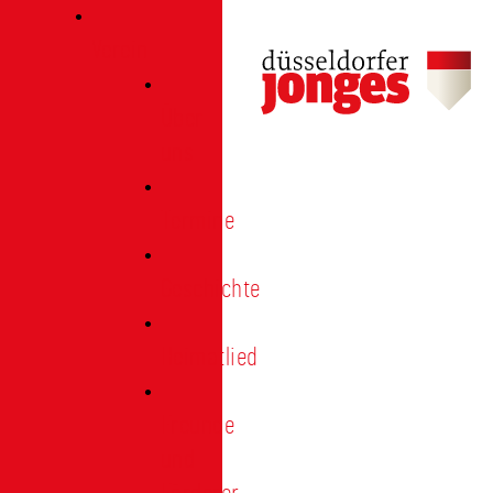
Verein
Über
uns
Termine
Geschichte
Heimatlied
Freunde
und