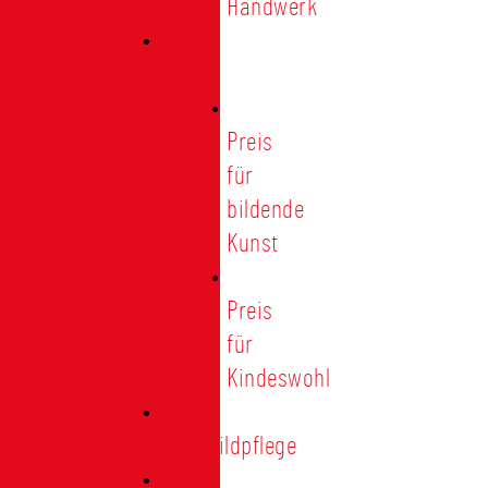
Handwerk
Preise
Preis
für
bildende
Kunst
Preis
für
Kindeswohl
Stadtbildpflege