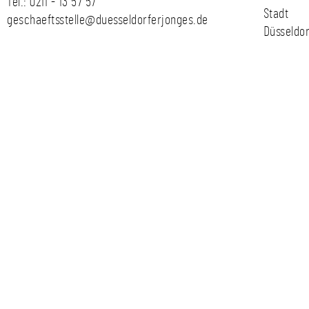
Tel.:
0211 - 13 57 57
Stadt
geschaeftsstelle@duesseldorferjonges.de
Düsseldor