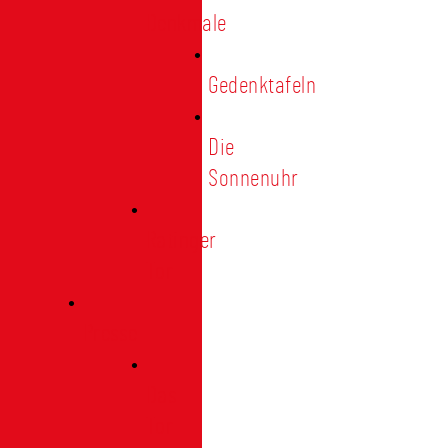
Denkmale
Gedenktafeln
Die
Sonnenuhr
Ratinger
Tor
Presse
Das
Tor