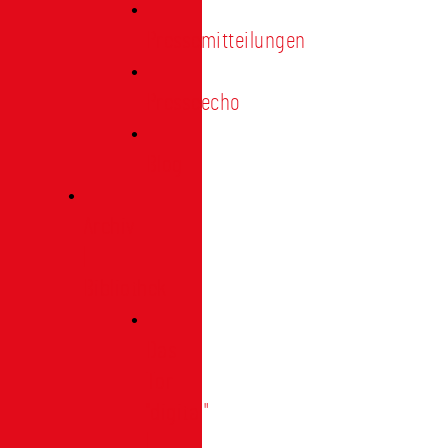
Pressemitteilungen
Presseecho
Blog
Archiv
|
Bibliothek
Das
Tor
"digital"
|