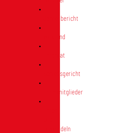
Förderer
Jahresbericht
Vorstand
Ehrenrat
Schiedsgericht
Ehrenmitglieder
Ehren-
und
Treunadeln