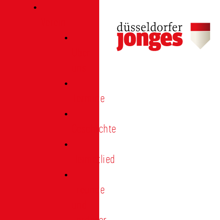
Verein
Über
uns
Termine
Geschichte
Heimatlied
Freunde
und