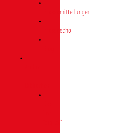
Pressemitteilungen
Presseecho
Blog
Archiv
|
Bibliothek
Das
Tor
"digital"
|