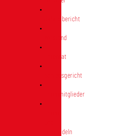
Förderer
Jahresbericht
Vorstand
Ehrenrat
Schiedsgericht
Ehrenmitglieder
Ehren-
und
Treunadeln