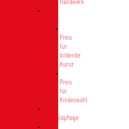
Handwerk
Preise
Preis
für
bildende
Kunst
Preis
für
Kindeswohl
Stadtbildpflege