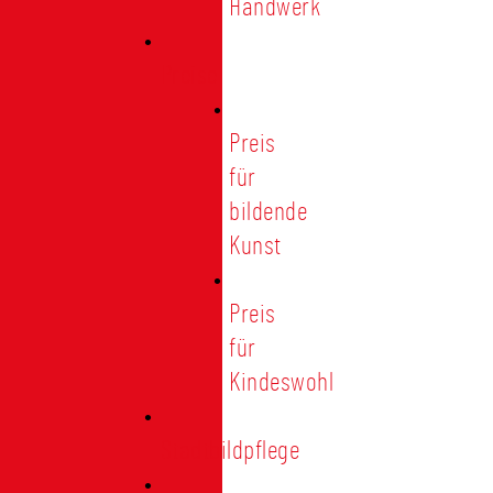
Handwerk
Preise
Preis
für
bildende
Kunst
Preis
für
Kindeswohl
Stadtbildpflege