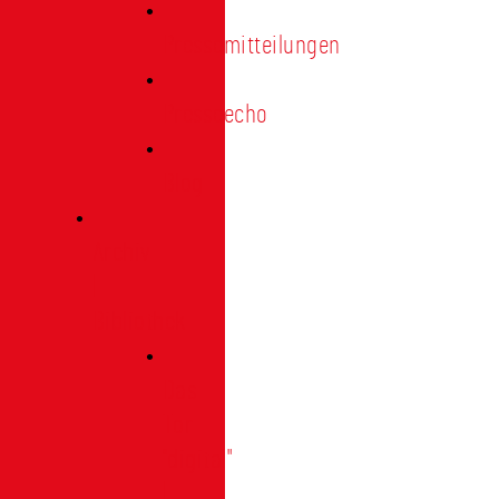
Pressemitteilungen
Presseecho
Blog
Archiv
|
Bibliothek
Das
Tor
"digital"
|