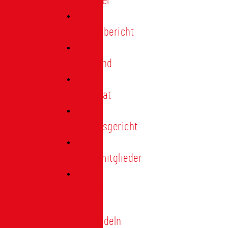
Förderer
Jahresbericht
Vorstand
Ehrenrat
Schiedsgericht
Ehrenmitglieder
Ehren-
und
Treunadeln