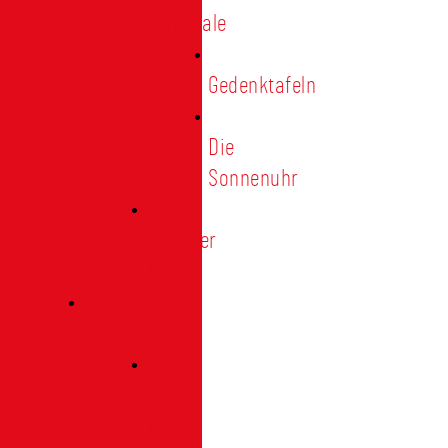
Denkmale
Gedenktafeln
Die
Sonnenuhr
Ratinger
Tor
Presse
Das
Tor