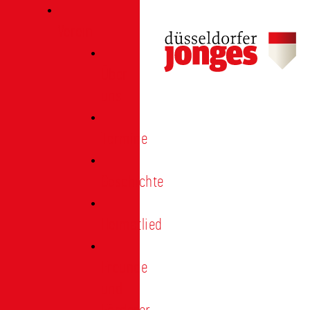
Verein
Über
uns
Termine
Geschichte
Heimatlied
Freunde
und