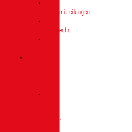
Pressemitteilungen
Presseecho
Blog
Archiv
|
Bibliothek
Das
Tor
"digital"
|