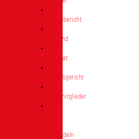
Förderer
Jahresbericht
Vorstand
Ehrenrat
Schiedsgericht
Ehrenmitglieder
Ehren-
und
Treunadeln