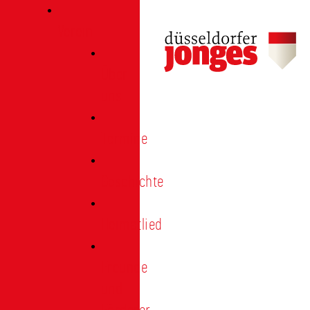
Verein
Über
uns
Termine
Geschichte
Heimatlied
Freunde
und