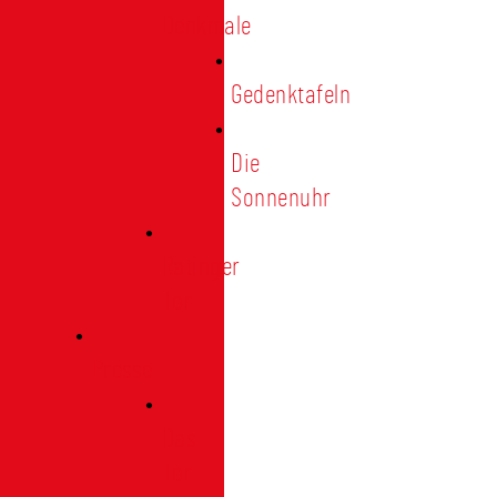
Denkmale
Gedenktafeln
Die
Sonnenuhr
Ratinger
Tor
Presse
Das
Tor