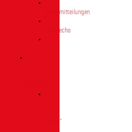
Pressemitteilungen
Presseecho
Blog
Archiv
|
Bibliothek
Das
Tor
"digital"
|