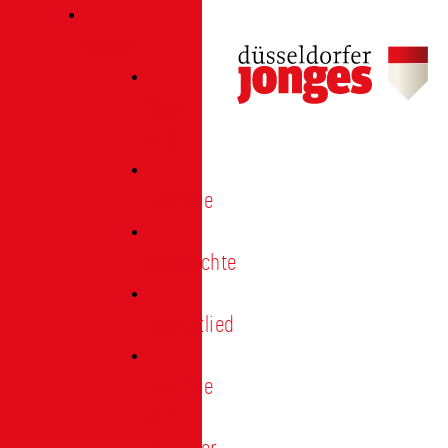
Verein
Über
uns
Termine
Geschichte
Heimatlied
Freunde
und