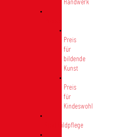
Handwerk
Preise
Preis
für
bildende
Kunst
Preis
für
Kindeswohl
Stadtbildpflege