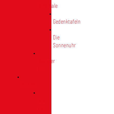
Denkmale
Gedenktafeln
Die
Sonnenuhr
Ratinger
Tor
Presse
Das
Tor