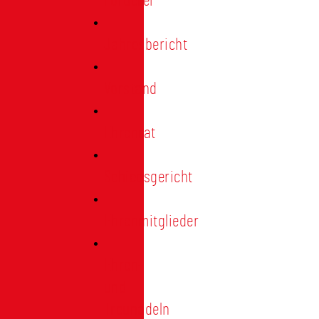
Förderer
Jahresbericht
Vorstand
Ehrenrat
Schiedsgericht
Ehrenmitglieder
Ehren-
und
Treunadeln