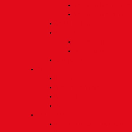
Preis für bildende Kunst
Preis für Kindeswohl
Stadtbildpflege
Denkmale
Gedenktafeln
Die Sonnenuhr
Ratinger Tor
Presse
Das Tor
Pressemitteilungen
Presseecho
Blog
Archiv | Bibliothek
Das Tor "digital" | Downloads