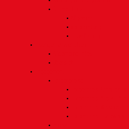
Satzung und Regularien
Datenschutz
Allgemein
Verarbeitung
Einwilligung
Tischgemeinschaften
Allgemeine Infos
Übersicht
Engagement
Förderpreise
Förderpreis Architektur
Förderpreis Musik | Mus
Förderpreis Wissenscha
Förderpreis Handwerk
Preise