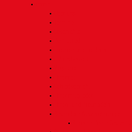
Verein
Über uns
Termine
Geschichte
Heimatlied
Freunde und Förderer
Jahresbericht
Vorstand
Ehrenrat
Schiedsgericht
Ehrenmitglieder
Ehren- und Treunadeln
Besondere Auszeichnungen
Silberne Heine Gesamt