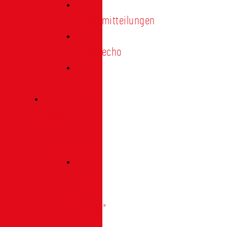
Pressemitteilungen
Presseecho
Blog
Archiv
|
Bibliothek
Das
Tor
"digital"
|