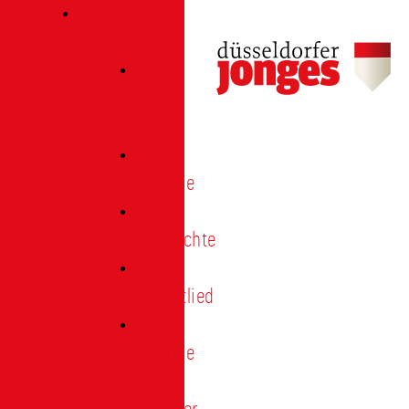
Verein
Über
uns
Termine
Geschichte
Heimatlied
Freunde
und