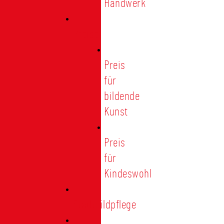
Handwerk
Preise
Preis
für
bildende
Kunst
Preis
für
Kindeswohl
Stadtbildpflege