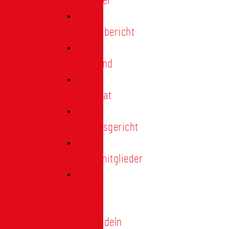
Förderer
Jahresbericht
Vorstand
Ehrenrat
Schiedsgericht
Ehrenmitglieder
Ehren-
und
Treunadeln