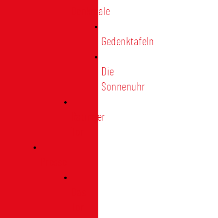
Denkmale
Gedenktafeln
Die
Sonnenuhr
Ratinger
Tor
Presse
Das
Tor