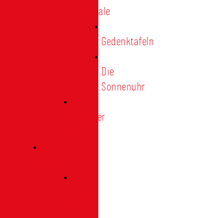
Denkmale
Gedenktafeln
Die
Sonnenuhr
Ratinger
Tor
Presse
Das
Tor