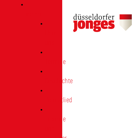
Verein
Über
uns
Termine
Geschichte
Heimatlied
Freunde
und