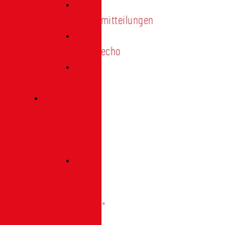
Pressemitteilungen
Presseecho
Blog
Archiv
|
Bibliothek
Das
Tor
"digital"
|