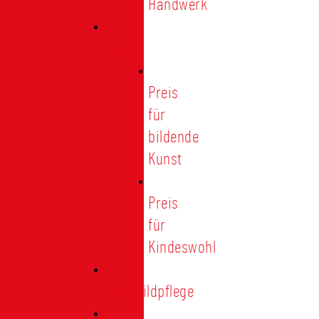
Handwerk
Preise
Preis
für
bildende
Kunst
Preis
für
Kindeswohl
Stadtbildpflege