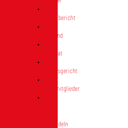
Förderer
Jahresbericht
Vorstand
Ehrenrat
Schiedsgericht
Ehrenmitglieder
Ehren-
und
Treunadeln