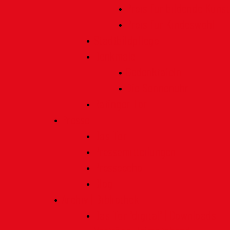
Preis für bildende Kunst
Preis für Kindeswohl
Stadtbildpflege
Denkmale
Gedenktafeln
Die Sonnenuhr
Ratinger Tor
Presse
Das Tor
Pressemitteilungen
Presseecho
Blog
Archiv | Bibliothek
Das Tor "digital" | Downloads