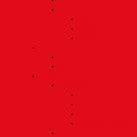
Satzung und Regularien
Datenschutz
Allgemein
Verarbeitung
Einwilligung
Tischgemeinschaften
Allgemeine Infos
Übersicht
Engagement
Förderpreise
Förderpreis Architektur
Förderpreis Musik | Mus
Förderpreis Wissenscha
Förderpreis Handwerk
Preise