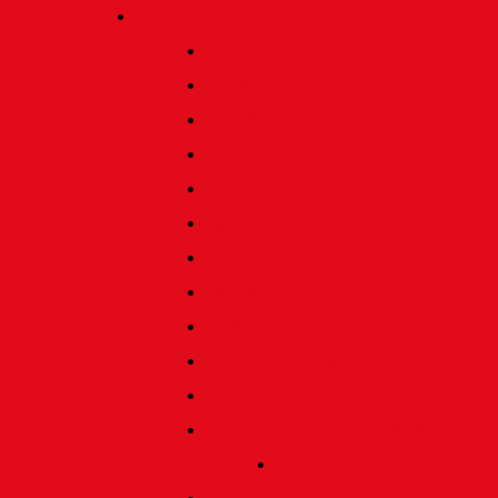
Verein
Über uns
Termine
Geschichte
Heimatlied
Freunde und Förderer
Jahresbericht
Vorstand
Ehrenrat
Schiedsgericht
Ehrenmitglieder
Ehren- und Treunadeln
Besondere Auszeichnungen
Silberne Heine Gesamt