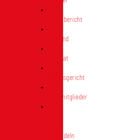
Förderer
Jahresbericht
Vorstand
Ehrenrat
Schiedsgericht
Ehrenmitglieder
Ehren-
und
Treunadeln