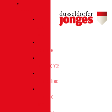
Verein
Über
uns
Termine
Geschichte
Heimatlied
Freunde
und