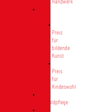
Handwerk
Preise
Preis
für
bildende
Kunst
Preis
für
Kindeswohl
Stadtbildpflege