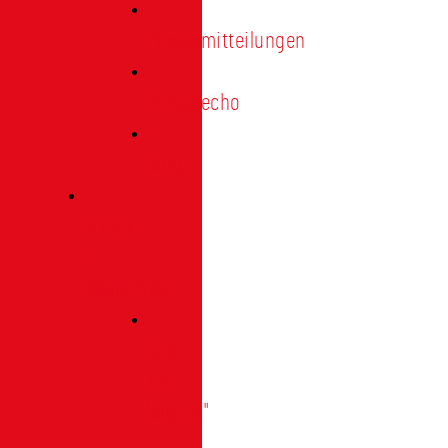
Pressemitteilungen
Presseecho
Blog
Archiv
|
Bibliothek
Das
Tor
"digital"
|