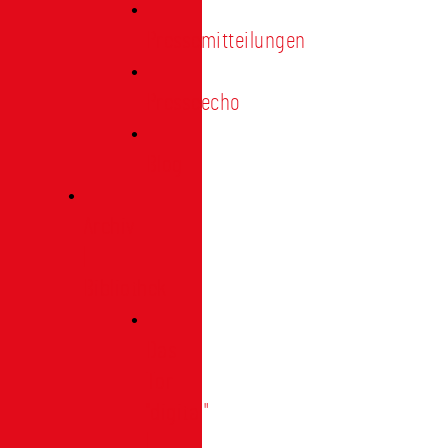
Pressemitteilungen
Presseecho
Blog
Archiv
|
Bibliothek
Das
Tor
"digital"
|