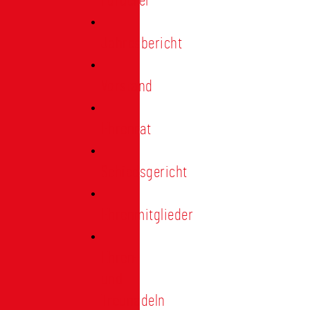
Förderer
Jahresbericht
Vorstand
Ehrenrat
Schiedsgericht
Ehrenmitglieder
Ehren-
und
Treunadeln