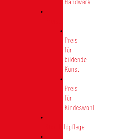
Handwerk
Preise
Preis
für
bildende
Kunst
Preis
für
Kindeswohl
Stadtbildpflege