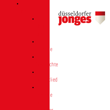
Verein
Über
uns
Termine
Geschichte
Heimatlied
Freunde
und