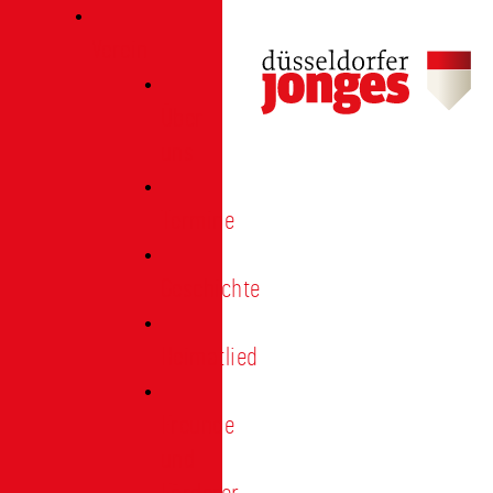
Verein
Über
uns
Termine
Geschichte
Heimatlied
Freunde
und