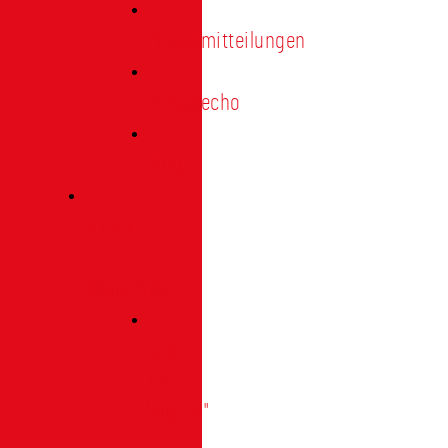
Pressemitteilungen
Presseecho
Blog
Archiv
|
Bibliothek
Das
Tor
"digital"
|