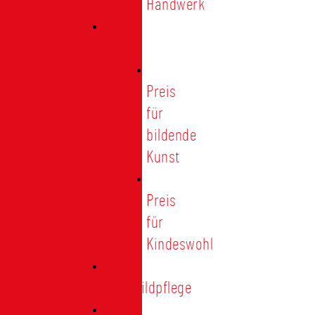
Handwerk
Preise
Preis
für
bildende
Kunst
Preis
für
Kindeswohl
Stadtbildpflege