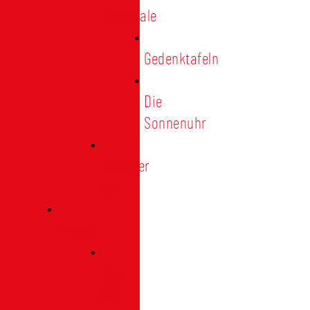
Denkmale
Gedenktafeln
Die
Sonnenuhr
Ratinger
Tor
Presse
Das
Tor