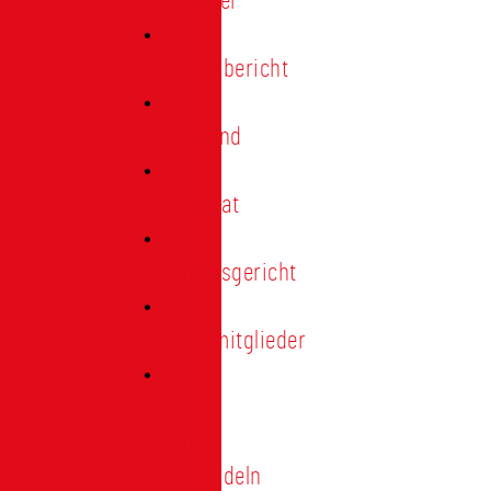
Förderer
Jahresbericht
Vorstand
Ehrenrat
Schiedsgericht
Ehrenmitglieder
Ehren-
und
Treunadeln