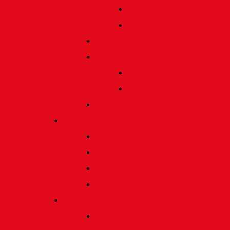
Preis für bildende Kunst
Preis für Kindeswohl
Stadtbildpflege
Denkmale
Gedenktafeln
Die Sonnenuhr
Ratinger Tor
Presse
Das Tor
Pressemitteilungen
Presseecho
Blog
Archiv | Bibliothek
Das Tor "digital" | Downloads