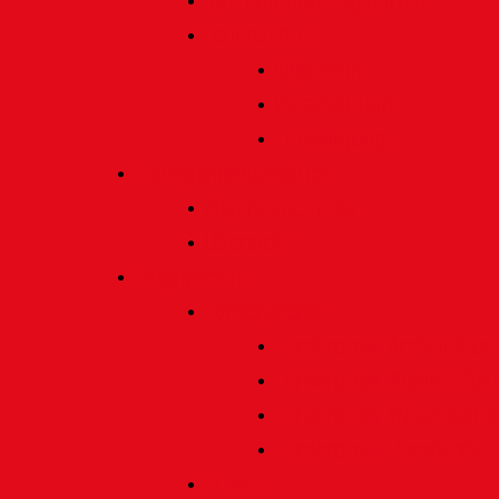
Satzung und Regularien
Datenschutz
Allgemein
Verarbeitung
Einwilligung
Tischgemeinschaften
Allgemeine Infos
Übersicht
Engagement
Förderpreise
Förderpreis Architektur
Förderpreis Musik | Mus
Förderpreis Wissenscha
Förderpreis Handwerk
Preise