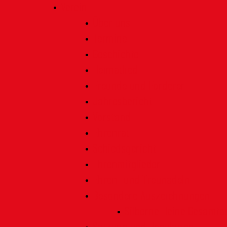
Verein
Über uns
Termine
Geschichte
Heimatlied
Freunde und Förderer
Jahresbericht
Vorstand
Ehrenrat
Schiedsgericht
Ehrenmitglieder
Ehren- und Treunadeln
Besondere Auszeichnungen
Silberne Heine Gesamt