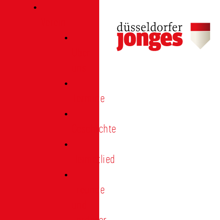
Verein
Über
uns
Termine
Geschichte
Heimatlied
Freunde
und