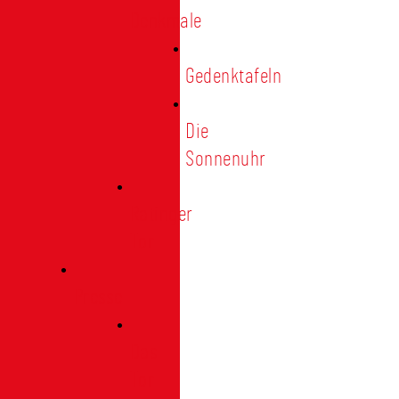
Denkmale
Gedenktafeln
Die
Sonnenuhr
Ratinger
Tor
Presse
Das
Tor