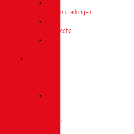
Pressemitteilungen
Presseecho
Blog
Archiv
|
Bibliothek
Das
Tor
"digital"
|