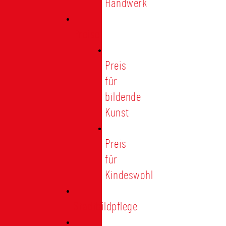
Handwerk
Preise
Preis
für
bildende
Kunst
Preis
für
Kindeswohl
Stadtbildpflege