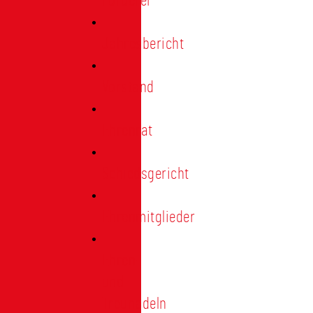
Förderer
Jahresbericht
Vorstand
Ehrenrat
Schiedsgericht
Ehrenmitglieder
Ehren-
und
Treunadeln