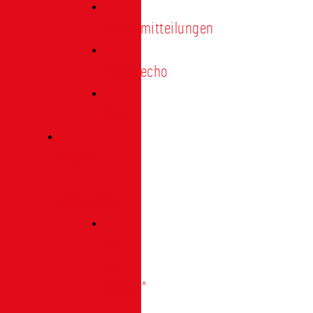
Pressemitteilungen
Presseecho
Blog
Archiv
|
Bibliothek
Das
Tor
"digital"
|