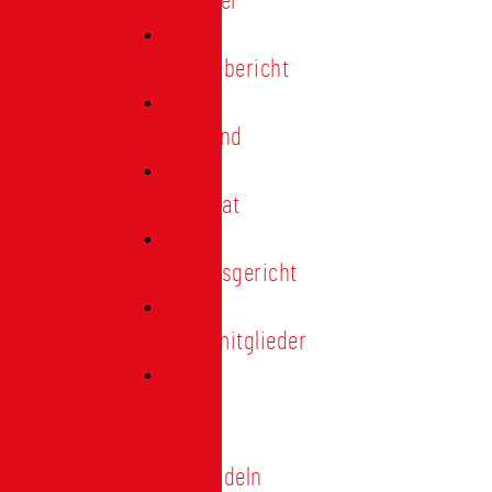
Förderer
Jahresbericht
Vorstand
Ehrenrat
Schiedsgericht
Ehrenmitglieder
Ehren-
und
Treunadeln