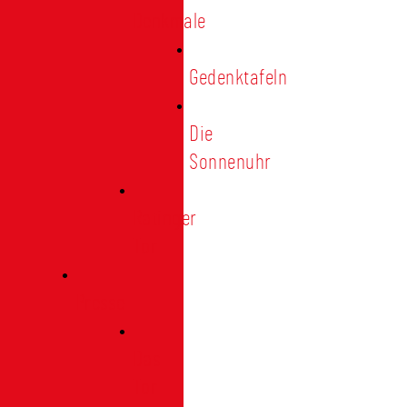
Denkmale
Gedenktafeln
Die
Sonnenuhr
Ratinger
Tor
Presse
Das
Tor