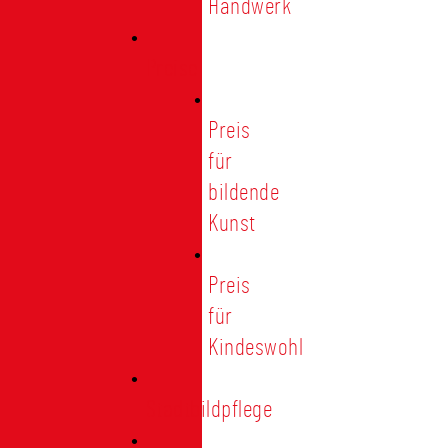
Handwerk
Preise
Preis
für
bildende
Kunst
Preis
für
Kindeswohl
Stadtbildpflege