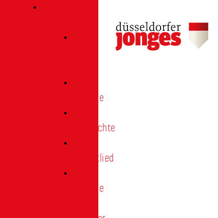
Verein
Über
uns
Termine
Geschichte
Heimatlied
Freunde
und