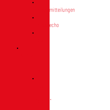
Pressemitteilungen
Presseecho
Blog
Archiv
|
Bibliothek
Das
Tor
"digital"
|