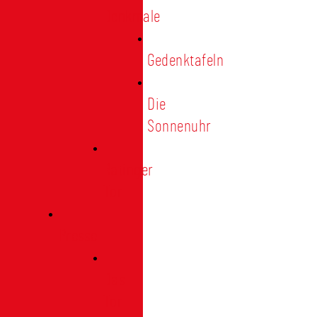
Denkmale
Gedenktafeln
Die
Sonnenuhr
Ratinger
Tor
Presse
Das
Tor