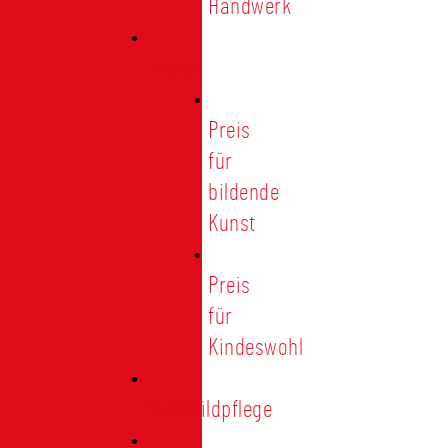
Handwerk
Preise
Preis
für
bildende
Kunst
Preis
für
Kindeswohl
Stadtbildpflege