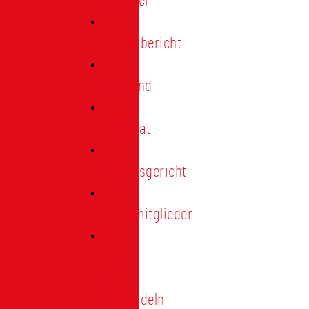
Förderer
Jahresbericht
Vorstand
Ehrenrat
Schiedsgericht
Ehrenmitglieder
Ehren-
und
Treunadeln