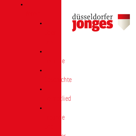
Verein
Über
uns
Termine
Geschichte
Heimatlied
Freunde
und