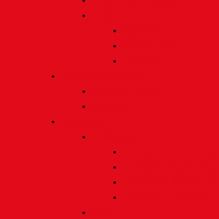
Satzung und Regularien
Datenschutz
Allgemein
Verarbeitung
Einwilligung
Tischgemeinschaften
Allgemeine Infos
Übersicht
Engagement
Förderpreise
Förderpreis Architektur
Förderpreis Musik | Mus
Förderpreis Wissenscha
Förderpreis Handwerk
Preise