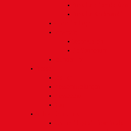
Preis für bildende Kunst
Preis für Kindeswohl
Stadtbildpflege
Denkmale
Gedenktafeln
Die Sonnenuhr
Ratinger Tor
Presse
Das Tor
Pressemitteilungen
Presseecho
Blog
Archiv | Bibliothek
Das Tor "digital" | Downloads