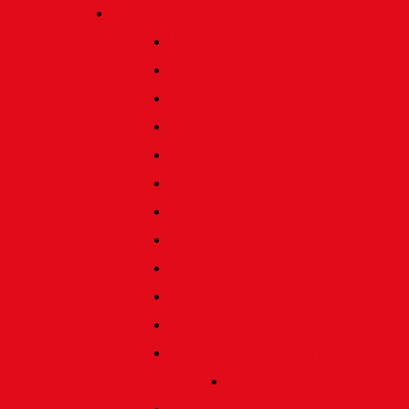
Verein
Über uns
Termine
Geschichte
Heimatlied
Freunde und Förderer
Jahresbericht
Vorstand
Ehrenrat
Schiedsgericht
Ehrenmitglieder
Ehren- und Treunadeln
Besondere Auszeichnungen
Silberne Heine Gesamt