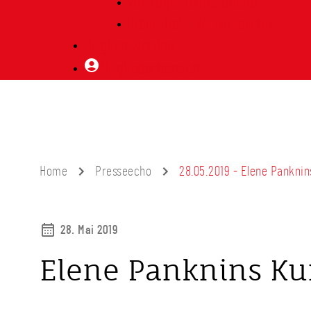
Vorträge Heimatabend
Bibliothek | Vereinsarchiv
Mitglied werden
Mitgliederbereich
Home
Presseecho
28.05.2019 - Elene Pankni
28. Mai 2019
Elene Panknins Ku