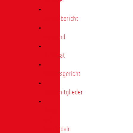
Förderer
Jahresbericht
Vorstand
Ehrenrat
Schiedsgericht
Ehrenmitglieder
Ehren-
und
Treunadeln