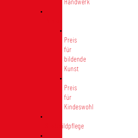
Handwerk
Preise
Preis
für
bildende
Kunst
Preis
für
Kindeswohl
Stadtbildpflege