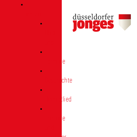
Verein
Über
uns
Termine
Geschichte
Heimatlied
Freunde
und