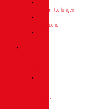
Pressemitteilungen
Presseecho
Blog
Archiv
|
Bibliothek
Das
Tor
"digital"
|