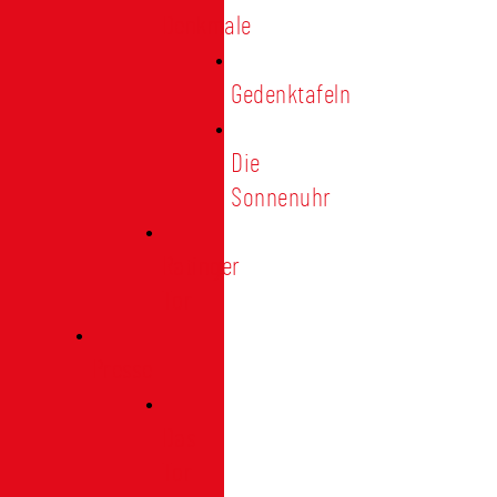
Denkmale
Gedenktafeln
Die
Sonnenuhr
Ratinger
Tor
Presse
Das
Tor