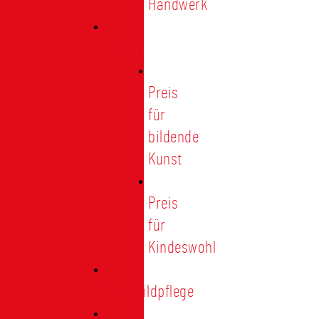
Handwerk
Preise
Preis
für
bildende
Kunst
Preis
für
Kindeswohl
Stadtbildpflege