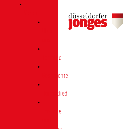
Verein
Über
uns
Termine
Geschichte
Heimatlied
Freunde
und