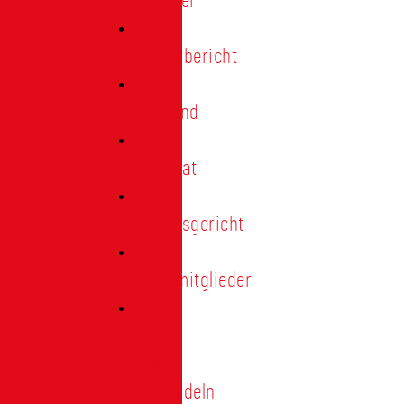
Förderer
Jahresbericht
Vorstand
Ehrenrat
Schiedsgericht
Ehrenmitglieder
Ehren-
und
Treunadeln