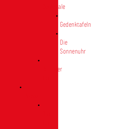
Denkmale
Gedenktafeln
Die
Sonnenuhr
Ratinger
Tor
Presse
Das
Tor