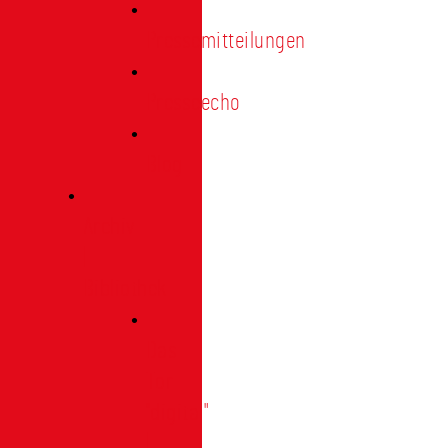
Pressemitteilungen
Presseecho
Blog
Archiv
|
Bibliothek
Das
Tor
"digital"
|