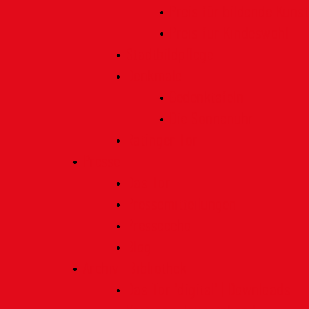
Preis für bildende Kunst
Preis für Kindeswohl
Stadtbildpflege
Denkmale
Gedenktafeln
Die Sonnenuhr
Ratinger Tor
Presse
Das Tor
Pressemitteilungen
Presseecho
Blog
Archiv | Bibliothek
Das Tor "digital" | Downloads