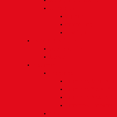
Satzung und Regularien
Datenschutz
Allgemein
Verarbeitung
Einwilligung
Tischgemeinschaften
Allgemeine Infos
Übersicht
Engagement
Förderpreise
Förderpreis Architektur
Förderpreis Musik | Mus
Förderpreis Wissenscha
Förderpreis Handwerk
Preise