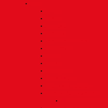
Verein
Über uns
Termine
Geschichte
Heimatlied
Freunde und Förderer
Jahresbericht
Vorstand
Ehrenrat
Schiedsgericht
Ehrenmitglieder
Ehren- und Treunadeln
Besondere Auszeichnungen
Silberne Heine Gesamt