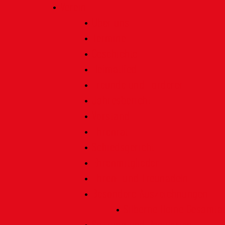
Verein
Über uns
Termine
Geschichte
Heimatlied
Freunde und Förderer
Jahresbericht
Vorstand
Ehrenrat
Schiedsgericht
Ehrenmitglieder
Ehren- und Treunadeln
Besondere Auszeichnungen
Silberne Heine Gesamt