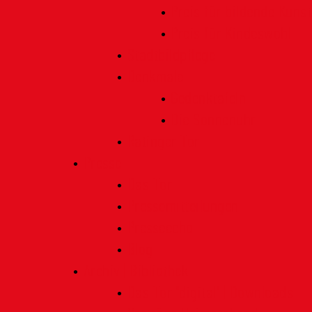
Preis für bildende Kunst
Preis für Kindeswohl
Stadtbildpflege
Denkmale
Gedenktafeln
Die Sonnenuhr
Ratinger Tor
Presse
Das Tor
Pressemitteilungen
Presseecho
Blog
Archiv | Bibliothek
Das Tor "digital" | Downloads