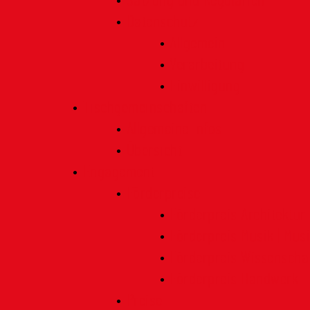
Satzung und Regularien
Datenschutz
Allgemein
Verarbeitung
Einwilligung
Tischgemeinschaften
Allgemeine Infos
Übersicht
Engagement
Förderpreise
Förderpreis Architektur
Förderpreis Musik | Mus
Förderpreis Wissenscha
Förderpreis Handwerk
Preise