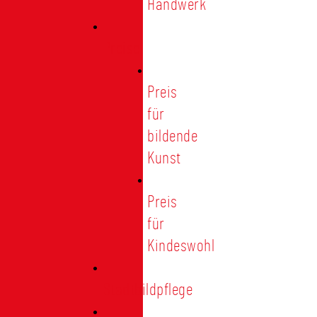
Handwerk
Preise
Preis
für
bildende
Kunst
Preis
für
Kindeswohl
Stadtbildpflege