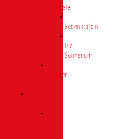
Denkmale
Gedenktafeln
Die
Sonnenuhr
Ratinger
Tor
Presse
Das
Tor