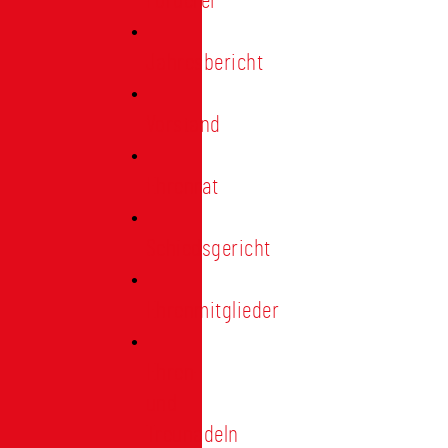
Förderer
Jahresbericht
Vorstand
Ehrenrat
Schiedsgericht
Ehrenmitglieder
Ehren-
und
Treunadeln