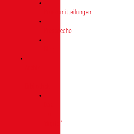
Pressemitteilungen
Presseecho
Blog
Archiv
|
Bibliothek
Das
Tor
"digital"
|