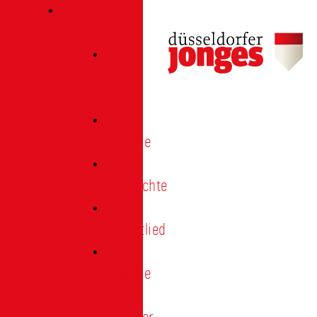
Verein
Über
uns
Termine
Geschichte
Heimatlied
Freunde
und