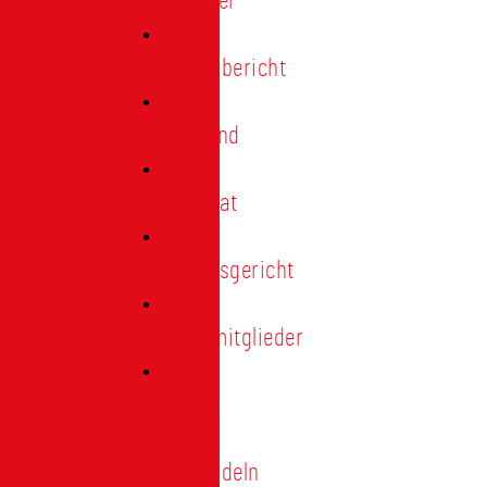
Förderer
Jahresbericht
Vorstand
Ehrenrat
Schiedsgericht
Ehrenmitglieder
Ehren-
und
Treunadeln