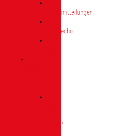
Pressemitteilungen
Presseecho
Blog
Archiv
|
Bibliothek
Das
Tor
"digital"
|