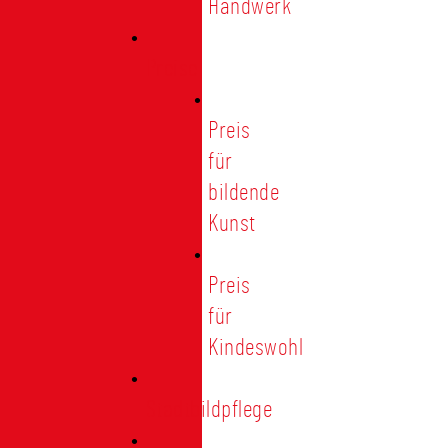
Handwerk
Preise
Preis
für
bildende
Kunst
Preis
für
Kindeswohl
Stadtbildpflege