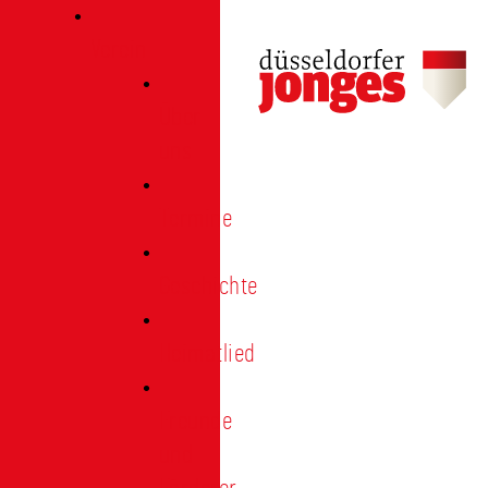
Verein
Über
uns
Termine
Geschichte
Heimatlied
Freunde
und