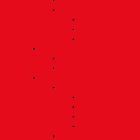
Satzung und Regularien
Datenschutz
Allgemein
Verarbeitung
Einwilligung
Tischgemeinschaften
Allgemeine Infos
Übersicht
Engagement
Förderpreise
Förderpreis Architektur
Förderpreis Musik | Mus
Förderpreis Wissenscha
Förderpreis Handwerk
Preise