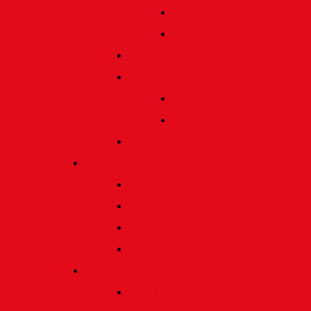
Preis für bildende Kunst
Preis für Kindeswohl
Stadtbildpflege
Denkmale
Gedenktafeln
Die Sonnenuhr
Ratinger Tor
Presse
Das Tor
Pressemitteilungen
Presseecho
Blog
Archiv | Bibliothek
Das Tor "digital" | Downloads