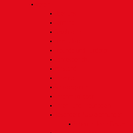
Verein
Über uns
Termine
Geschichte
Heimatlied
Freunde und Förderer
Jahresbericht
Vorstand
Ehrenrat
Schiedsgericht
Ehrenmitglieder
Ehren- und Treunadeln
Besondere Auszeichnungen
Silberne Heine Gesamt