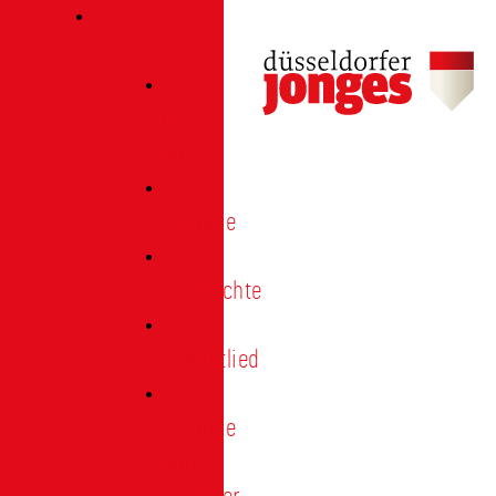
Verein
Über
uns
Termine
Geschichte
Heimatlied
Freunde
und