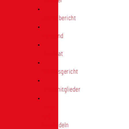
Förderer
Jahresbericht
Vorstand
Ehrenrat
Schiedsgericht
Ehrenmitglieder
Ehren-
und
Treunadeln