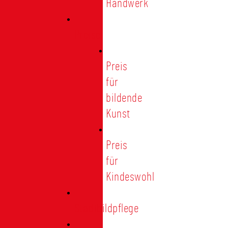
Handwerk
Preise
Preis
für
bildende
Kunst
Preis
für
Kindeswohl
Stadtbildpflege