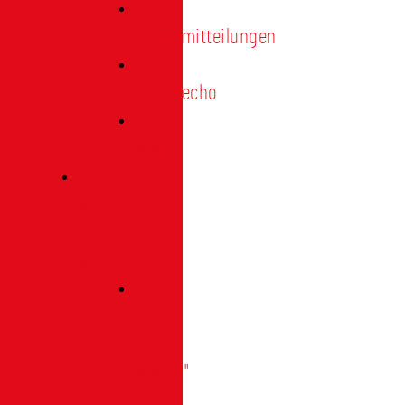
Pressemitteilungen
Presseecho
Blog
Archiv
|
Bibliothek
Das
Tor
"digital"
|