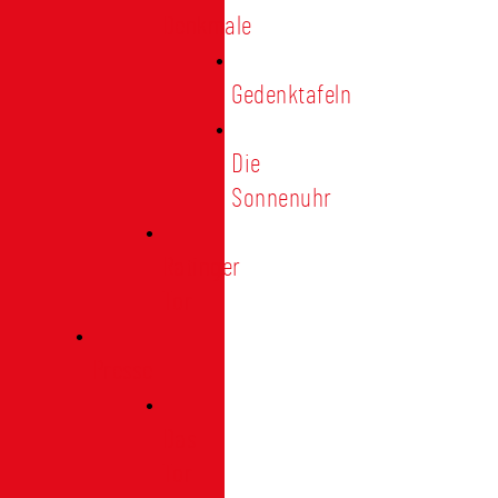
Denkmale
Gedenktafeln
Die
Sonnenuhr
Ratinger
Tor
Presse
Das
Tor