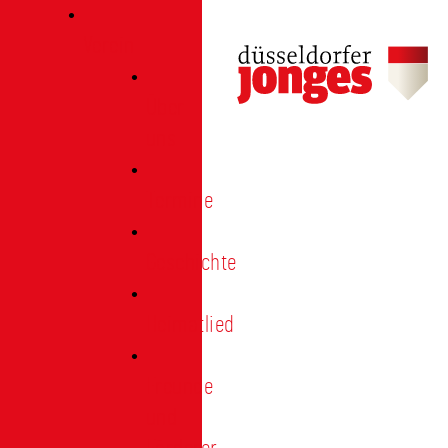
Verein
Über
uns
Termine
Geschichte
Heimatlied
Freunde
und