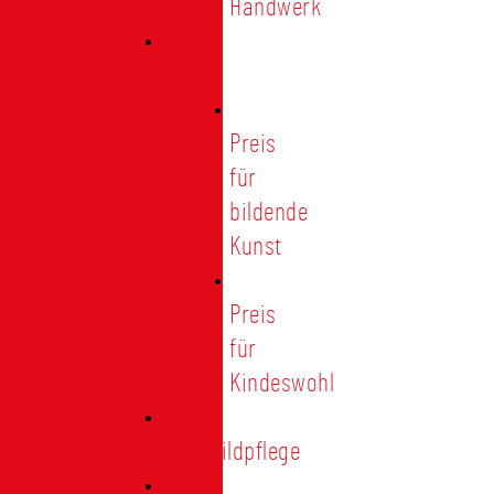
Handwerk
Preise
Preis
für
bildende
Kunst
Preis
für
Kindeswohl
Stadtbildpflege