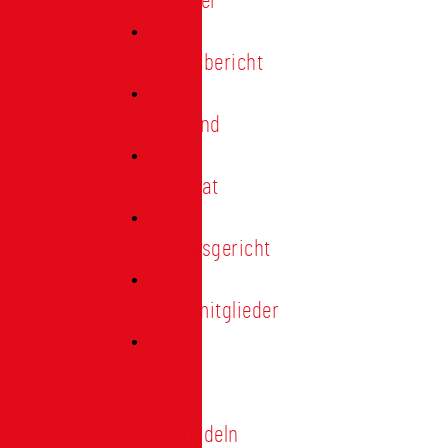
Förderer
Jahresbericht
Vorstand
Ehrenrat
Schiedsgericht
Ehrenmitglieder
Ehren-
und
Treunadeln