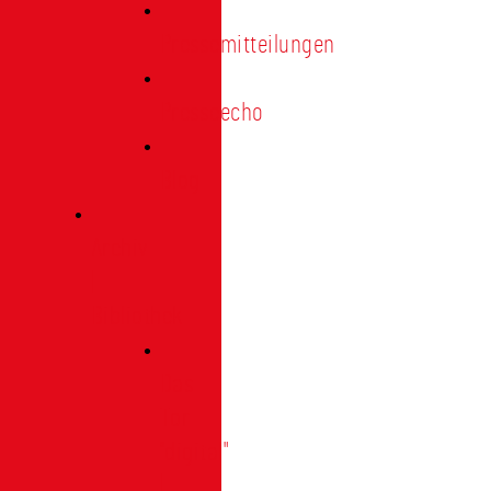
Pressemitteilungen
Presseecho
Blog
Archiv
|
Bibliothek
Das
Tor
"digital"
|