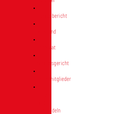
Förderer
Jahresbericht
Vorstand
Ehrenrat
Schiedsgericht
Ehrenmitglieder
Ehren-
und
Treunadeln