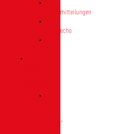
Pressemitteilungen
Presseecho
Blog
Archiv
|
Bibliothek
Das
Tor
"digital"
|