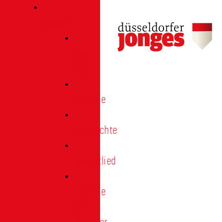
Verein
Über
uns
Termine
Geschichte
Heimatlied
Freunde
und