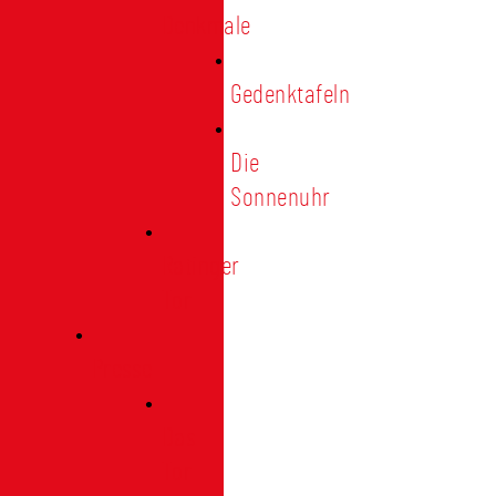
Denkmale
Gedenktafeln
Die
Sonnenuhr
Ratinger
Tor
Presse
Das
Tor