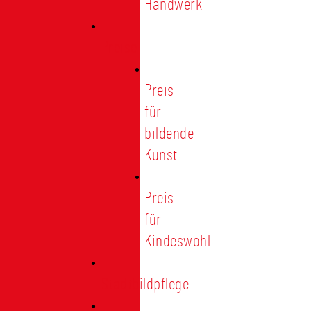
Handwerk
Preise
Preis
für
bildende
Kunst
Preis
für
Kindeswohl
Stadtbildpflege