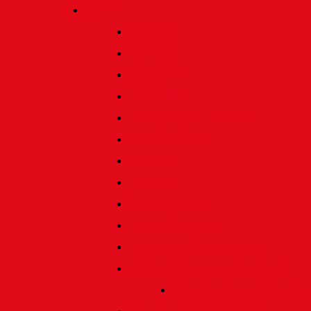
Verein
Über uns
Termine
Geschichte
Heimatlied
Freunde und Förderer
Jahresbericht
Vorstand
Ehrenrat
Schiedsgericht
Ehrenmitglieder
Ehren- und Treunadeln
Besondere Auszeichnungen
Silberne Heine Gesamt