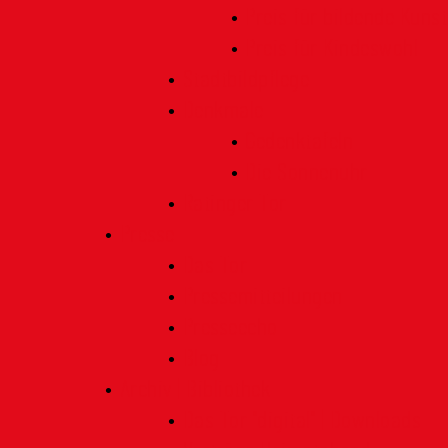
Preis für bildende Kunst
Preis für Kindeswohl
Stadtbildpflege
Denkmale
Gedenktafeln
Die Sonnenuhr
Ratinger Tor
Presse
Das Tor
Pressemitteilungen
Presseecho
Blog
Archiv | Bibliothek
Das Tor "digital" | Downloads