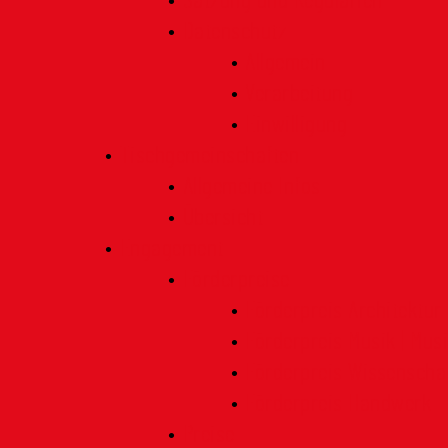
Satzung und Regularien
Datenschutz
Allgemein
Verarbeitung
Einwilligung
Tischgemeinschaften
Allgemeine Infos
Übersicht
Engagement
Förderpreise
Förderpreis Architektur
Förderpreis Musik | Mus
Förderpreis Wissenscha
Förderpreis Handwerk
Preise