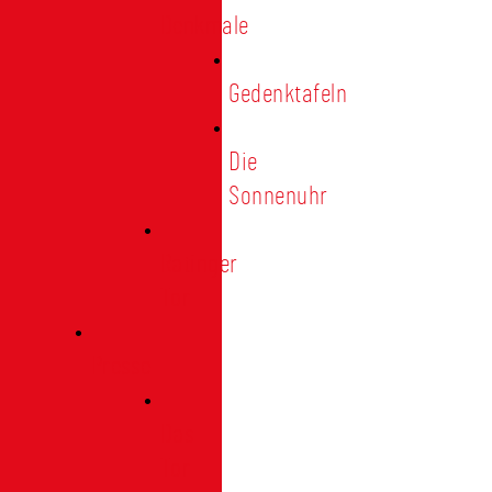
Denkmale
Gedenktafeln
Die
Sonnenuhr
Ratinger
Tor
Presse
Das
Tor