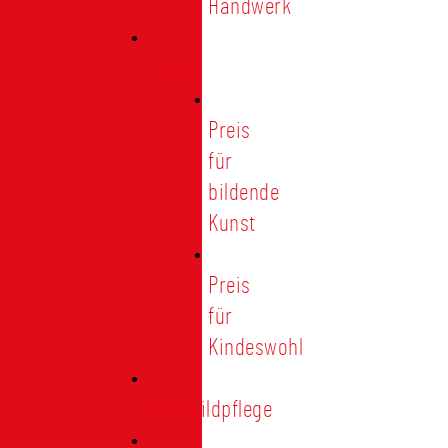
Handwerk
Preise
Preis
für
bildende
Kunst
Preis
für
Kindeswohl
Stadtbildpflege