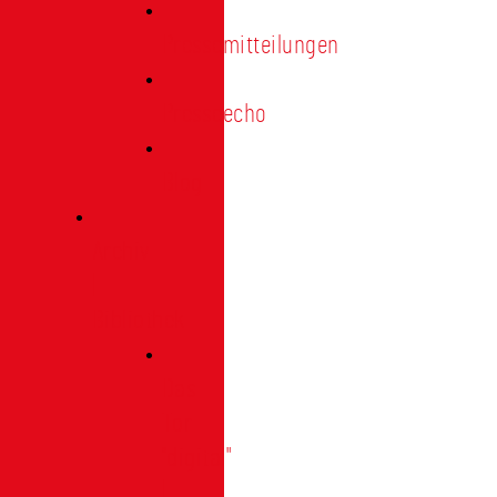
Pressemitteilungen
Presseecho
Blog
Archiv
|
Bibliothek
Das
Tor
"digital"
|