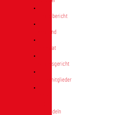
Förderer
Jahresbericht
Vorstand
Ehrenrat
Schiedsgericht
Ehrenmitglieder
Ehren-
und
Treunadeln