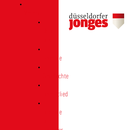
Verein
Über
uns
Termine
Geschichte
Heimatlied
Freunde
und