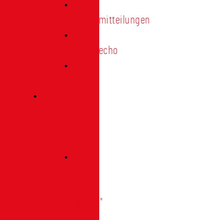
Pressemitteilungen
Presseecho
Blog
Archiv
|
Bibliothek
Das
Tor
"digital"
|