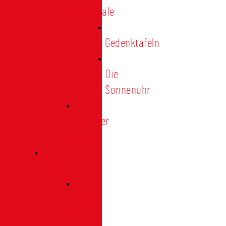
Denkmale
Gedenktafeln
Die
Sonnenuhr
Ratinger
Tor
Presse
Das
Tor