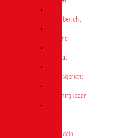
Förderer
Jahresbericht
Vorstand
Ehrenrat
Schiedsgericht
Ehrenmitglieder
Ehren-
und
Treunadeln