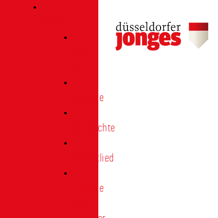
Verein
Über
uns
Termine
Geschichte
Heimatlied
Freunde
und