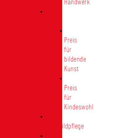
Handwerk
Preise
Preis
für
bildende
Kunst
Preis
für
Kindeswohl
Stadtbildpflege