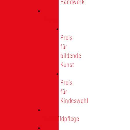
Handwerk
Preise
Preis
für
bildende
Kunst
Preis
für
Kindeswohl
Stadtbildpflege