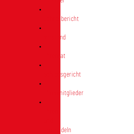
Förderer
Jahresbericht
Vorstand
Ehrenrat
Schiedsgericht
Ehrenmitglieder
Ehren-
und
Treunadeln