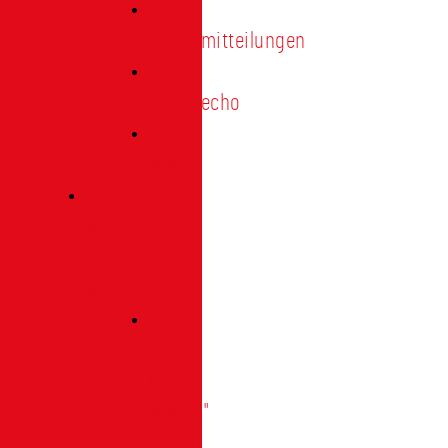
Pressemitteilungen
Presseecho
Blog
Archiv
|
Bibliothek
Das
Tor
"digital"
|