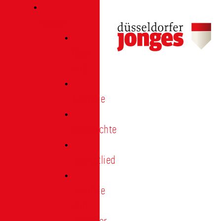
Verein
Über
uns
Termine
Geschichte
Heimatlied
Freunde
und