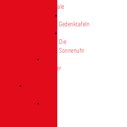
Denkmale
Gedenktafeln
Die
Sonnenuhr
Ratinger
Tor
Presse
Das
Tor