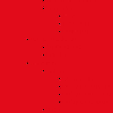
Satzung und Regularien
Datenschutz
Allgemein
Verarbeitung
Einwilligung
Tischgemeinschaften
Allgemeine Infos
Übersicht
Engagement
Förderpreise
Förderpreis Architektur
Förderpreis Musik | Mus
Förderpreis Wissenscha
Förderpreis Handwerk
Preise