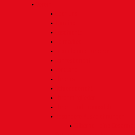
Verein
Über uns
Termine
Geschichte
Heimatlied
Freunde und Förderer
Jahresbericht
Vorstand
Ehrenrat
Schiedsgericht
Ehrenmitglieder
Ehren- und Treunadeln
Besondere Auszeichnungen
Silberne Heine Gesamt