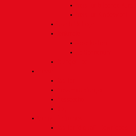
Preis für bildende Kunst
Preis für Kindeswohl
Stadtbildpflege
Denkmale
Gedenktafeln
Die Sonnenuhr
Ratinger Tor
Presse
Das Tor
Pressemitteilungen
Presseecho
Blog
Archiv | Bibliothek
Das Tor "digital" | Downloads