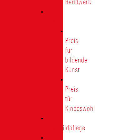
Handwerk
Preise
Preis
für
bildende
Kunst
Preis
für
Kindeswohl
Stadtbildpflege