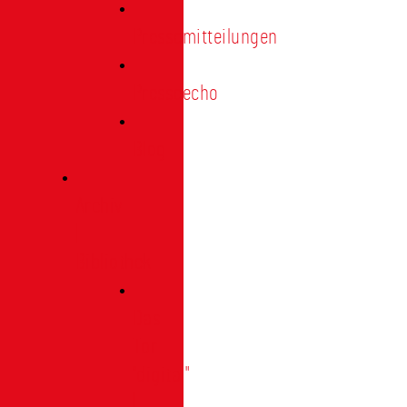
Pressemitteilungen
Presseecho
Blog
Archiv
|
Bibliothek
Das
Tor
"digital"
|