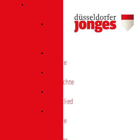
Verein
Über
uns
Termine
Geschichte
Heimatlied
Freunde
und