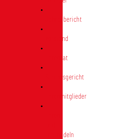
Förderer
Jahresbericht
Vorstand
Ehrenrat
Schiedsgericht
Ehrenmitglieder
Ehren-
und
Treunadeln