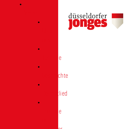
Verein
Über
uns
Termine
Geschichte
Heimatlied
Freunde
und