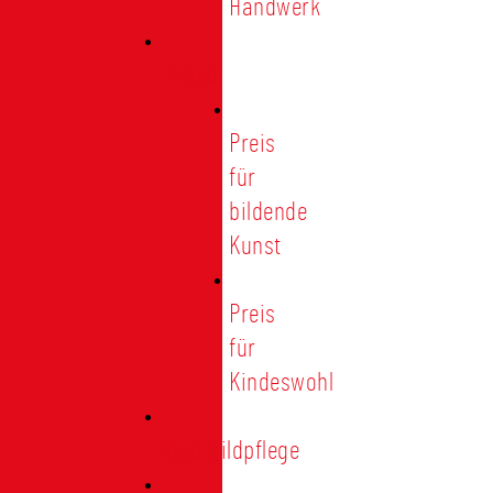
Handwerk
Preise
Preis
für
bildende
Kunst
Preis
für
Kindeswohl
Stadtbildpflege