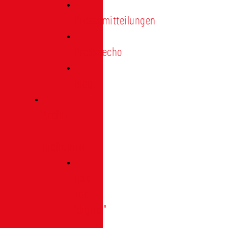
Pressemitteilungen
Presseecho
Blog
Archiv
|
Bibliothek
Das
Tor
"digital"
|