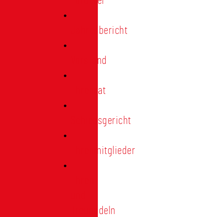
Förderer
Jahresbericht
Vorstand
Ehrenrat
Schiedsgericht
Ehrenmitglieder
Ehren-
und
Treunadeln