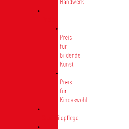
Handwerk
Preise
Preis
für
bildende
Kunst
Preis
für
Kindeswohl
Stadtbildpflege