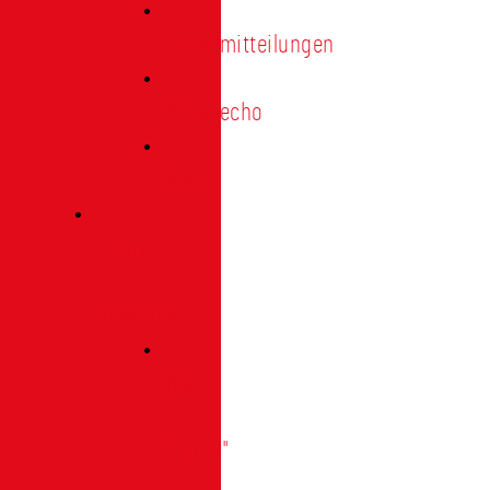
Pressemitteilungen
Presseecho
Blog
Archiv
|
Bibliothek
Das
Tor
"digital"
|