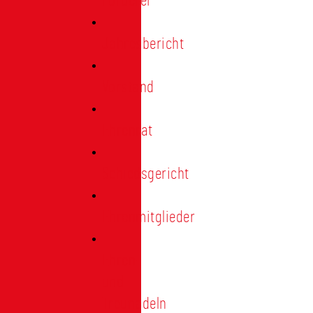
Förderer
Jahresbericht
Vorstand
Ehrenrat
Schiedsgericht
Ehrenmitglieder
Ehren-
und
Treunadeln