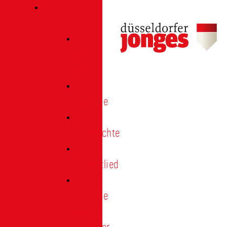
Verein
Über
uns
Termine
Geschichte
Heimatlied
Freunde
und