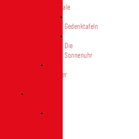
Denkmale
Gedenktafeln
Die
Sonnenuhr
Ratinger
Tor
Presse
Das
Tor