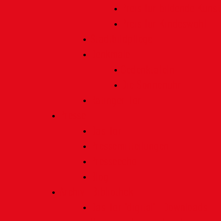
Preis für bildende Kunst
Preis für Kindeswohl
Stadtbildpflege
Denkmale
Gedenktafeln
Die Sonnenuhr
Ratinger Tor
Presse
Das Tor
Pressemitteilungen
Presseecho
Blog
Archiv | Bibliothek
Das Tor "digital" | Downloads