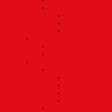
Satzung und Regularien
Datenschutz
Allgemein
Verarbeitung
Einwilligung
Tischgemeinschaften
Allgemeine Infos
Übersicht
Engagement
Förderpreise
Förderpreis Architektur
Förderpreis Musik | Mus
Förderpreis Wissenscha
Förderpreis Handwerk
Preise