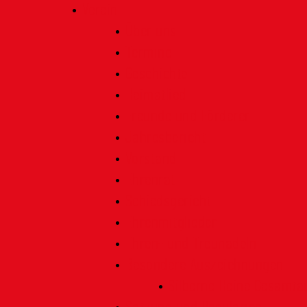
Verein
Über uns
Termine
Geschichte
Heimatlied
Freunde und Förderer
Jahresbericht
Vorstand
Ehrenrat
Schiedsgericht
Ehrenmitglieder
Ehren- und Treunadeln
Besondere Auszeichnungen
Silberne Heine Gesamt