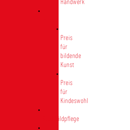
Handwerk
Preise
Preis
für
bildende
Kunst
Preis
für
Kindeswohl
Stadtbildpflege