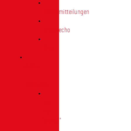
Pressemitteilungen
Presseecho
Blog
Archiv
|
Bibliothek
Das
Tor
"digital"
|