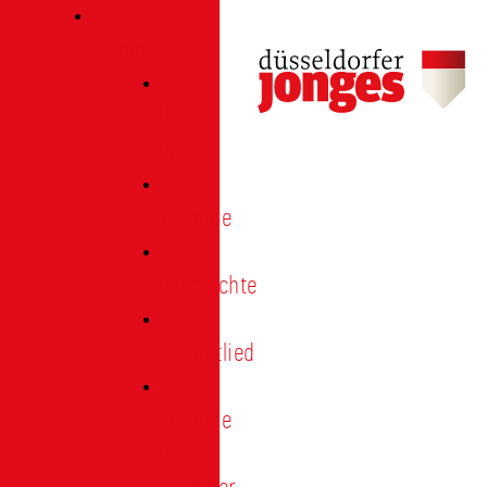
Verein
Über
uns
Termine
Geschichte
Heimatlied
Freunde
und