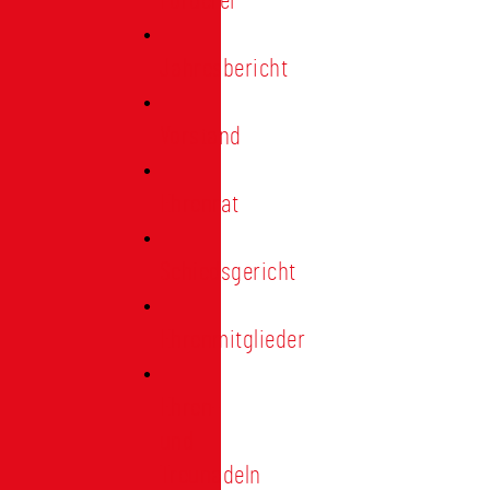
Förderer
Jahresbericht
Vorstand
Ehrenrat
Schiedsgericht
Ehrenmitglieder
Ehren-
und
Treunadeln