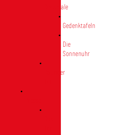
Denkmale
Gedenktafeln
Die
Sonnenuhr
Ratinger
Tor
Presse
Das
Tor