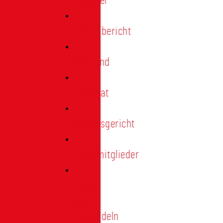
Förderer
Jahresbericht
Vorstand
Ehrenrat
Schiedsgericht
Ehrenmitglieder
Ehren-
und
Treunadeln