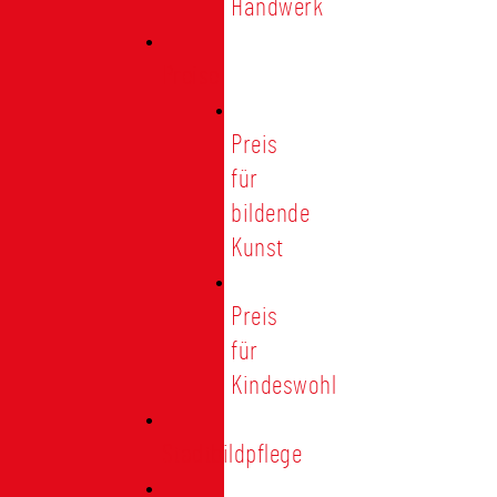
Handwerk
Preise
Preis
für
bildende
Kunst
Preis
für
Kindeswohl
Stadtbildpflege