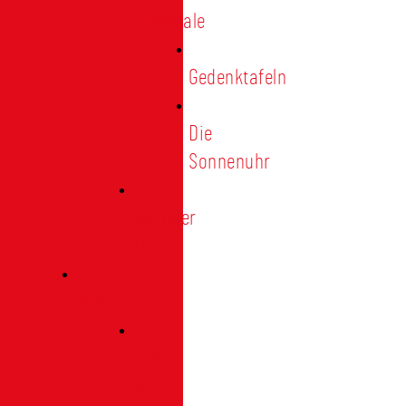
Denkmale
Gedenktafeln
Die
Sonnenuhr
Ratinger
Tor
Presse
Das
Tor