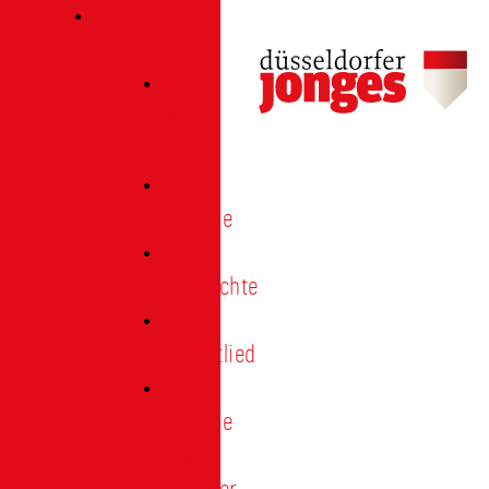
Verein
Über
uns
Termine
Geschichte
Heimatlied
Freunde
und