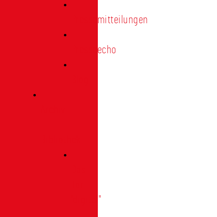
Pressemitteilungen
Presseecho
Blog
Archiv
|
Bibliothek
Das
Tor
"digital"
|