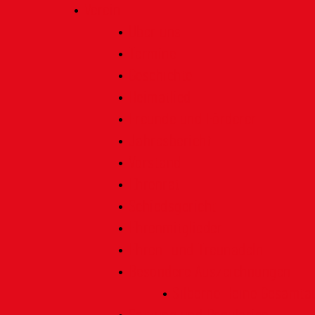
Verein
Über uns
Termine
Geschichte
Heimatlied
Freunde und Förderer
Jahresbericht
Vorstand
Ehrenrat
Schiedsgericht
Ehrenmitglieder
Ehren- und Treunadeln
Besondere Auszeichnungen
Silberne Heine Gesamt