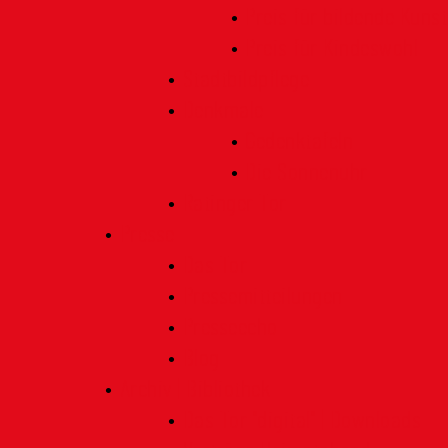
Preis für bildende Kunst
Preis für Kindeswohl
Stadtbildpflege
Denkmale
Gedenktafeln
Die Sonnenuhr
Ratinger Tor
Presse
Das Tor
Pressemitteilungen
Presseecho
Blog
Archiv | Bibliothek
Das Tor "digital" | Downloads