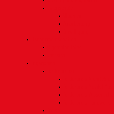
Satzung und Regularien
Datenschutz
Allgemein
Verarbeitung
Einwilligung
Tischgemeinschaften
Allgemeine Infos
Übersicht
Engagement
Förderpreise
Förderpreis Architektur
Förderpreis Musik | Mus
Förderpreis Wissenscha
Förderpreis Handwerk
Preise