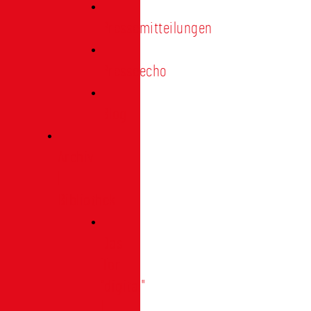
Pressemitteilungen
Presseecho
Blog
Archiv
|
Bibliothek
Das
Tor
"digital"
|