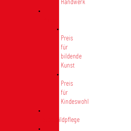
Handwerk
Preise
Preis
für
bildende
Kunst
Preis
für
Kindeswohl
Stadtbildpflege