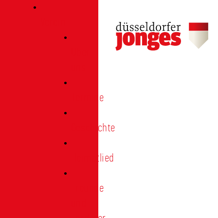
Verein
Über
uns
Termine
Geschichte
Heimatlied
Freunde
und