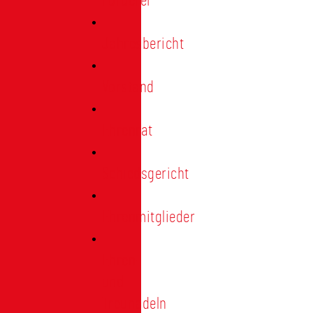
Förderer
Jahresbericht
Vorstand
Ehrenrat
Schiedsgericht
Ehrenmitglieder
Ehren-
und
Treunadeln