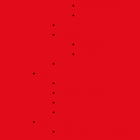
Preis für bildende Kunst
Preis für Kindeswohl
Stadtbildpflege
Denkmale
Gedenktafeln
Die Sonnenuhr
Ratinger Tor
Presse
Das Tor
Pressemitteilungen
Presseecho
Blog
Archiv | Bibliothek
Das Tor "digital" | Downloads