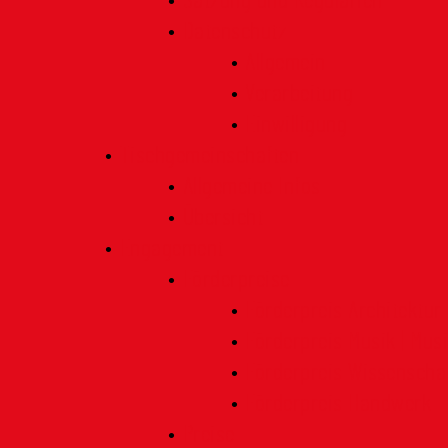
Satzung und Regularien
Datenschutz
Allgemein
Verarbeitung
Einwilligung
Tischgemeinschaften
Allgemeine Infos
Übersicht
Engagement
Förderpreise
Förderpreis Architektur
Förderpreis Musik | Mus
Förderpreis Wissenscha
Förderpreis Handwerk
Preise