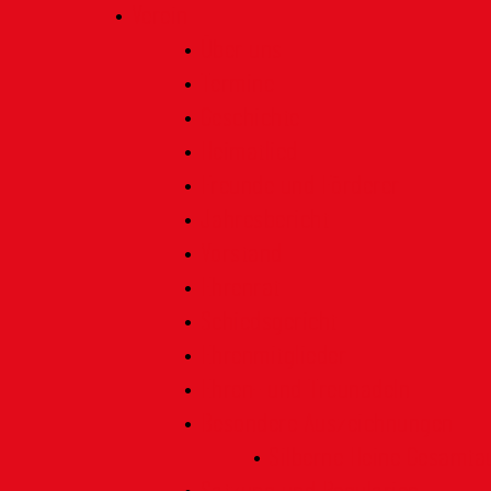
Verein
Über uns
Termine
Geschichte
Heimatlied
Freunde und Förderer
Jahresbericht
Vorstand
Ehrenrat
Schiedsgericht
Ehrenmitglieder
Ehren- und Treunadeln
Besondere Auszeichnungen
Silberne Heine Gesamt