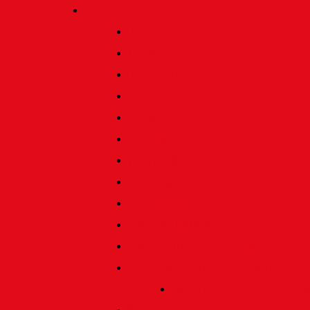
Verein
Über uns
Termine
Geschichte
Heimatlied
Freunde und Förderer
Jahresbericht
Vorstand
Ehrenrat
Schiedsgericht
Ehrenmitglieder
Ehren- und Treunadeln
Besondere Auszeichnungen
Silberne Heine Gesamt