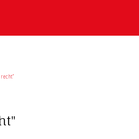
 recht"
ht"