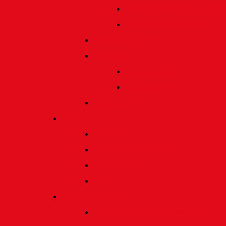
Preis für bildende Kunst
Preis für Kindeswohl
Stadtbildpflege
Denkmale
Gedenktafeln
Die Sonnenuhr
Ratinger Tor
Presse
Das Tor
Pressemitteilungen
Presseecho
Blog
Archiv | Bibliothek
Das Tor "digital" | Downloads