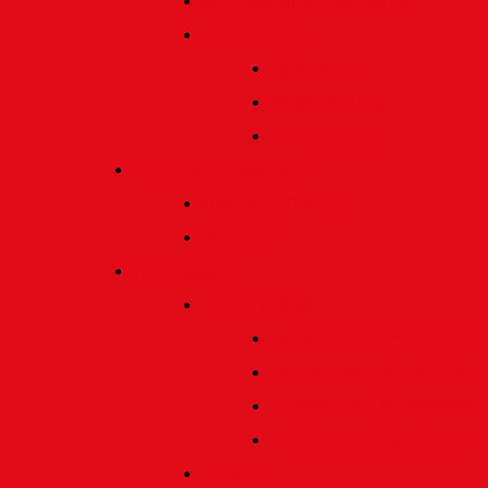
Satzung und Regularien
Datenschutz
Allgemein
Verarbeitung
Einwilligung
Tischgemeinschaften
Allgemeine Infos
Übersicht
Engagement
Förderpreise
Förderpreis Architektur
Förderpreis Musik | Mus
Förderpreis Wissenscha
Förderpreis Handwerk
Preise