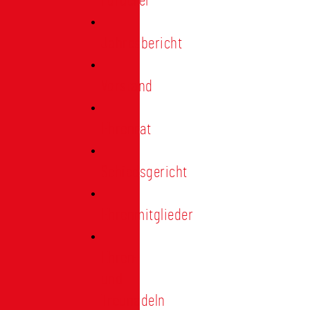
Förderer
Jahresbericht
Vorstand
Ehrenrat
Schiedsgericht
Ehrenmitglieder
Ehren-
und
Treunadeln