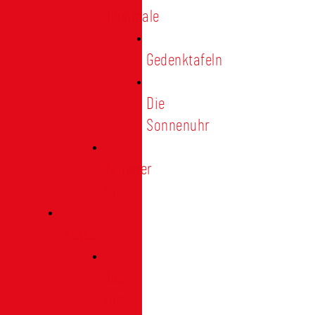
Denkmale
Gedenktafeln
Die
Sonnenuhr
Ratinger
Tor
Presse
Das
Tor