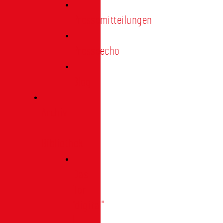
Pressemitteilungen
Presseecho
Blog
Archiv
|
Bibliothek
Das
Tor
"digital"
|