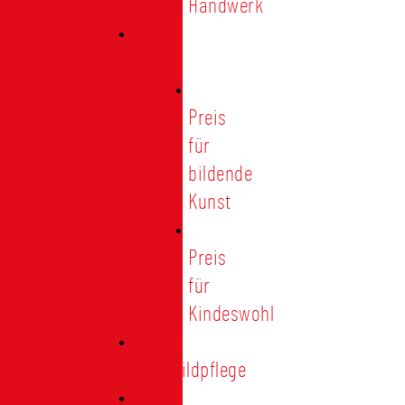
Handwerk
Preise
Preis
für
bildende
Kunst
Preis
für
Kindeswohl
Stadtbildpflege