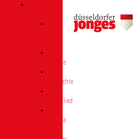
Verein
Über
uns
Termine
Geschichte
Heimatlied
Freunde
und