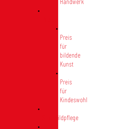
Handwerk
Preise
Preis
für
bildende
Kunst
Preis
für
Kindeswohl
Stadtbildpflege