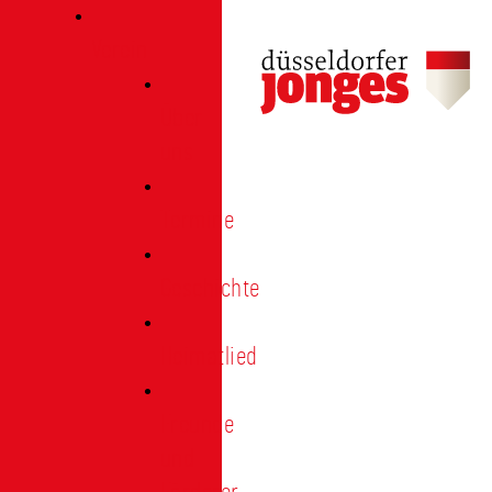
Verein
Über
uns
Termine
Geschichte
Heimatlied
Freunde
und