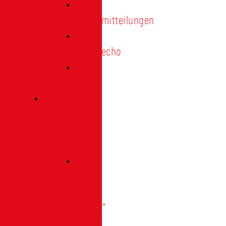
Pressemitteilungen
Presseecho
Blog
Archiv
|
Bibliothek
Das
Tor
"digital"
|