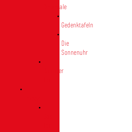
Denkmale
Gedenktafeln
Die
Sonnenuhr
Ratinger
Tor
Presse
Das
Tor