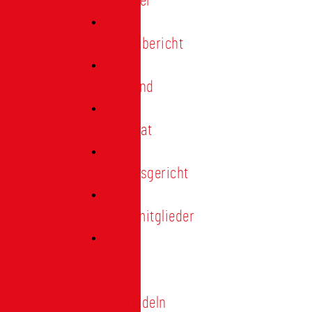
Förderer
Jahresbericht
Vorstand
Ehrenrat
Schiedsgericht
Ehrenmitglieder
Ehren-
und
Treunadeln