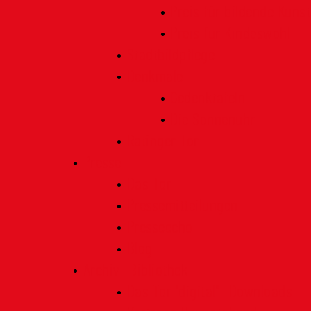
Preis für bildende Kunst
Preis für Kindeswohl
Stadtbildpflege
Denkmale
Gedenktafeln
Die Sonnenuhr
Ratinger Tor
Presse
Das Tor
Pressemitteilungen
Presseecho
Blog
Archiv | Bibliothek
Das Tor "digital" | Downloads