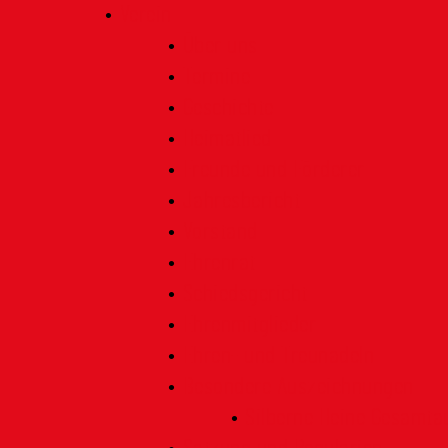
Verein
Über uns
Termine
Geschichte
Heimatlied
Freunde und Förderer
Jahresbericht
Vorstand
Ehrenrat
Schiedsgericht
Ehrenmitglieder
Ehren- und Treunadeln
Besondere Auszeichnungen
Silberne Heine Gesamt