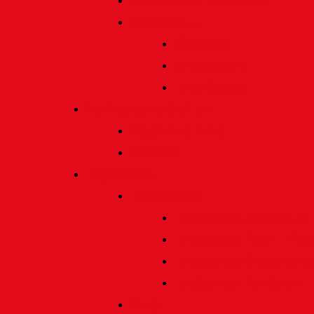
Satzung und Regularien
Datenschutz
Allgemein
Verarbeitung
Einwilligung
Tischgemeinschaften
Allgemeine Infos
Übersicht
Engagement
Förderpreise
Förderpreis Architektur
Förderpreis Musik | Mus
Förderpreis Wissenscha
Förderpreis Handwerk
Preise