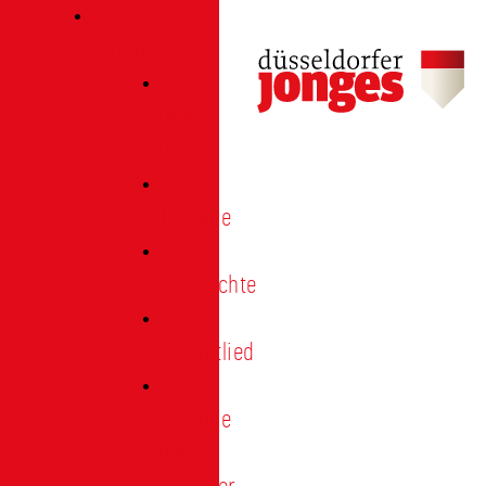
Verein
Über
uns
Termine
Geschichte
Heimatlied
Freunde
und