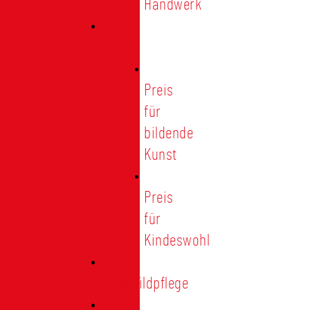
Handwerk
Preise
Preis
für
bildende
Kunst
Preis
für
Kindeswohl
Stadtbildpflege