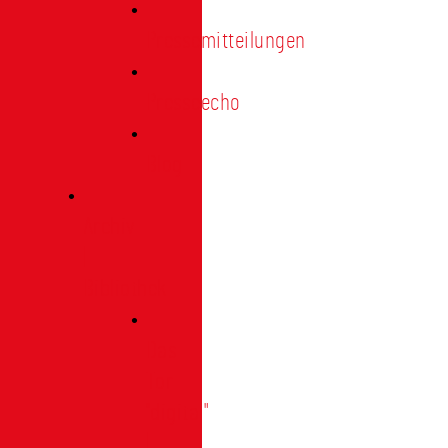
Pressemitteilungen
Presseecho
Blog
Archiv
|
Bibliothek
Das
Tor
"digital"
|