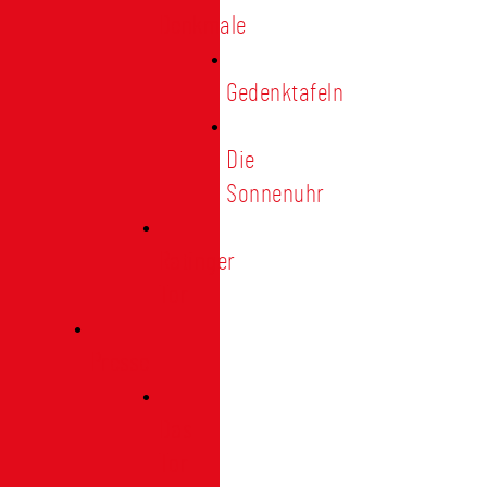
Denkmale
Gedenktafeln
Die
Sonnenuhr
Ratinger
Tor
Presse
Das
Tor