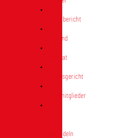
Förderer
Jahresbericht
Vorstand
Ehrenrat
Schiedsgericht
Ehrenmitglieder
Ehren-
und
Treunadeln